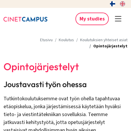
My studies
Etusivu
Koulutus
Koulutuksien yhteiset asiat
Opintojärjestelyt
Opintojärjestelyt
Joustavasti työn ohessa
Tutkintokoulutuksemme ovat työn ohella tapahtuvaa
etäopiskelua, jonka järjestämisessä käytetään hyväksi
tieto- ja viestintätekniikan sovelluksia. Teemme
jatkuvasti kehitystyötä, jotta opetusjärjestelyt
vastaisivat mahdollisimman hyvin aikuisen,