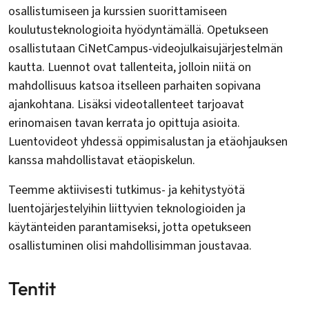
osallistumiseen ja kurssien suorittamiseen
koulutusteknologioita hyödyntämällä. Opetukseen
osallistutaan CiNetCampus-videojulkaisujärjestelmän
kautta. Luennot ovat tallenteita, jolloin niitä on
mahdollisuus katsoa itselleen parhaiten sopivana
ajankohtana. Lisäksi videotallenteet tarjoavat
erinomaisen tavan kerrata jo opittuja asioita.
Luentovideot yhdessä oppimisalustan ja etäohjauksen
kanssa mahdollistavat etäopiskelun.
Teemme aktiivisesti tutkimus- ja kehitystyötä
luentojärjestelyihin liittyvien teknologioiden ja
käytänteiden parantamiseksi, jotta opetukseen
osallistuminen olisi mahdollisimman joustavaa.
Tentit