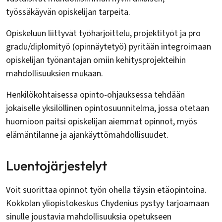
työssäkäyvän opiskelijan tarpeita.
Opiskeluun liittyvät työharjoittelu, projektityöt ja pro
gradu/diplomityö (opinnäytetyö) pyritään integroimaan
opiskelijan työnantajan omiin kehitysprojekteihin
mahdollisuuksien mukaan.
Henkilökohtaisessa opinto-ohjauksessa tehdään
jokaiselle yksilöllinen opintosuunnitelma, jossa otetaan
huomioon paitsi opiskelijan aiemmat opinnot, myös
elämäntilanne ja ajankäyttömahdollisuudet.
Luentojärjestelyt
Voit suorittaa opinnot työn ohella täysin etäopintoina.
Kokkolan yliopistokeskus Chydenius pystyy tarjoamaan
sinulle joustavia mahdollisuuksia opetukseen