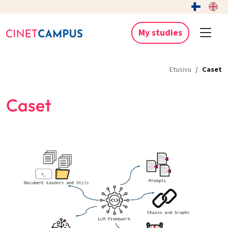
My studies
Etusivu
Caset
Caset