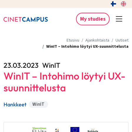
My studies
Etusivu
Ajankohtaista
Uutiset
WinIT – Intohimo löytyi UX-suunnittelusta
23.03.2023
WinIT
WinIT – Intohimo löytyi UX-
suunnittelusta
Hankkeet
WinIT