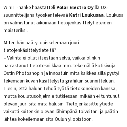
WinIT -hanke haastatteli
Polar Electro Oy
:llä UX-
suunnittelijana työskentelevää
Katri Loukusaa
. Loukusa
on valmistunut aikoinaan tietojenkäsittelytieteiden
maisteriksi.
Miten hän päätyi opiskelemaan juuri
tietojenkäsittelytieteitä?
– Valinta ei ollut itsestään selvä, vaikka olinkin
harrastanut tietotekniikkaa mm. tekemällä kotisivuja.
Ostin Photoshopin ja innostuin mitä kaikkea sillä pystyi
tekemään kuvan käsittelystä grafiikan suunnitteluun.
Tiesin, että haluan tehdä työtä tietokoneiden kanssa,
mutta koulutusohjelmia tutkiessani mikään ei tuntunut
olevan juuri sitä mitä halusin. Tietojenkäsittelytiede
vaikutti kuitenkin olevan lähimpänä toiveitani ja päätin
lähteä kokeilemaan sitä Oulun yliopistoon.