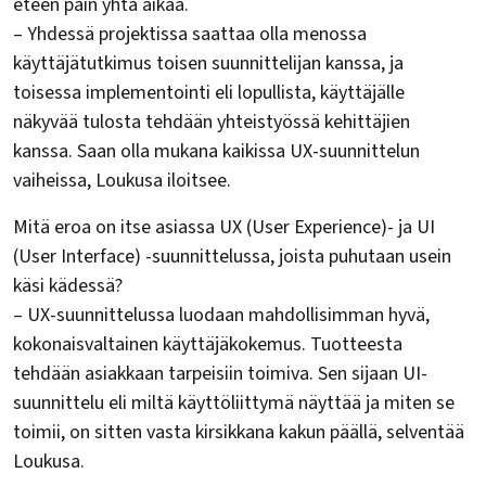
eteen päin yhtä aikaa.
– Yhdessä projektissa saattaa olla menossa
käyttäjätutkimus toisen suunnittelijan kanssa, ja
toisessa implementointi eli lopullista, käyttäjälle
näkyvää tulosta tehdään yhteistyössä kehittäjien
kanssa. Saan olla mukana kaikissa UX-suunnittelun
vaiheissa, Loukusa iloitsee.
Mitä eroa on itse asiassa UX (User Experience)- ja UI
(User Interface) -suunnittelussa, joista puhutaan usein
käsi kädessä?
– UX-suunnittelussa luodaan mahdollisimman hyvä,
kokonaisvaltainen käyttäjäkokemus. Tuotteesta
tehdään asiakkaan tarpeisiin toimiva. Sen sijaan UI-
suunnittelu eli miltä käyttöliittymä näyttää ja miten se
toimii, on sitten vasta kirsikkana kakun päällä, selventää
Loukusa.