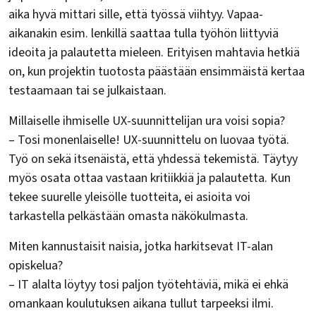
aika hyvä mittari sille, että työssä viihtyy. Vapaa-
aikanakin esim. lenkillä saattaa tulla työhön liittyviä
ideoita ja palautetta mieleen. Erityisen mahtavia hetkiä
on, kun projektin tuotosta päästään ensimmäistä kertaa
testaamaan tai se julkaistaan.
Millaiselle ihmiselle UX-suunnittelijan ura voisi sopia?
– Tosi monenlaiselle! UX-suunnittelu on luovaa työtä.
Työ on sekä itsenäistä, että yhdessä tekemistä. Täytyy
myös osata ottaa vastaan kritiikkiä ja palautetta. Kun
tekee suurelle yleisölle tuotteita, ei asioita voi
tarkastella pelkästään omasta näkökulmasta.
Miten kannustaisit naisia, jotka harkitsevat IT-alan
opiskelua?
– IT alalta löytyy tosi paljon työtehtäviä, mikä ei ehkä
omankaan koulutuksen aikana tullut tarpeeksi ilmi.