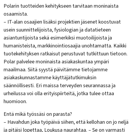
Polarin tuotteiden kehitykseen tarvitaan moninaista
osaamista.
– IT-alan osaajien lisäksi projektien jäsenet koostuvat
usein suunnittelijoista, fysiologian ja datatieteen
asiantuntijoista sekä esimerkiksi muotoilijoista ja
humanisteista, markkinointiosaajia unohtamatta. Kaikki
tuotekehityksen ratkaisut perustuvat tutkittuun tietoon.
Polar palvelee moninaista asiakaskuntaa ympäri
maailmaa. Siitä syystä päivitämme tietojamme
asiakaskunnastamme käyttäjätutkimuksin
säännöllisesti. Eri maissa terveyden seurannassa ja
urheilussa voi olla erityispiirteitä, jotka tulee ottaa
huomioon.
Entä mikä työssäsi on parasta?
– Havahdun joka työpäivä siihen, että kellohan on jo neljä
ja pitäisi lopettaa, Loukusa naurahtaa. – Se on varmasti