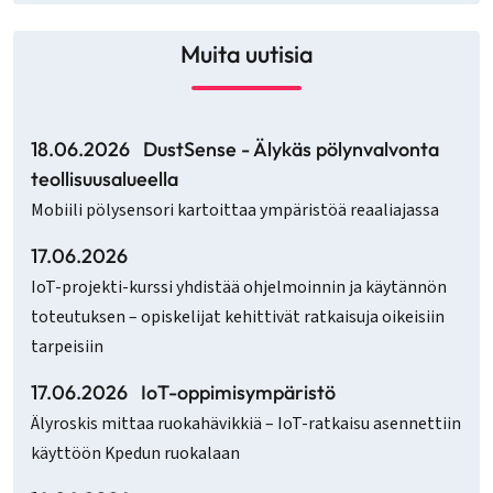
Muita uutisia
18.06.2026
DustSense - Älykäs pölynvalvonta
teollisuusalueella
Mobiili pölysensori kartoittaa ympäristöä reaaliajassa
17.06.2026
IoT-projekti-kurssi yhdistää ohjelmoinnin ja käytännön
toteutuksen – opiskelijat kehittivät ratkaisuja oikeisiin
tarpeisiin
17.06.2026
IoT-oppimisympäristö
Älyroskis mittaa ruokahävikkiä – IoT-ratkaisu asennettiin
käyttöön Kpedun ruokalaan