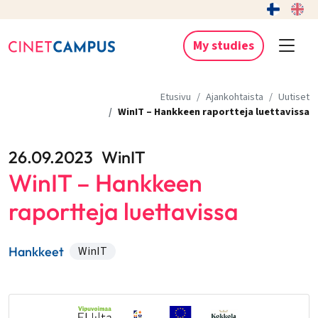
My studies
Etusivu
Ajankohtaista
Uutiset
WinIT – Hankkeen raportteja luettavissa
26.09.2023
WinIT
WinIT – Hankkeen
raportteja luettavissa
Hankkeet
WinIT