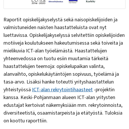
Raportit opiskelijakyselystä sekä naisopiskelijoiden ja
valmistuneiden naisten haastatteluista ovat nyt
luettavissa. Opiskelijakyselyssä selvitettiin opiskelijoiden
motiiveja koulutukseen hakeutumisessa sekä toiveita ja
mielikuvia ICT-alan työelämästä. Haastattelujen
yhteenvedossa on tuotu esiin muutamia tärkeitä
haastattelujen teemoja: opiskelupaikan valinta,
alanvaihto, opiskelukäytäntöjen sopivuus, työelämä ja
tasa-arvo. Lisäksi hanke toteutti yrityshaastattelun
yhteistyössä
ICT-alan rekrytointihaasteet
-projektin
kanssa. Keski-Pohjanmaan alueen ICT-alan yritysten
edustajat kertoivat näkemyksiään mm. rekrytoinnoista,
diversiteetistä, osaamistarpeista ja etätyöstä. Tuloksia
on koottu raporttiin.