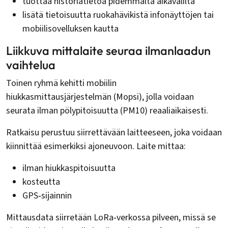
tuottaa historiatietoa pidemmältä aikaväliltä
lisätä tietoisuutta ruokahävikistä infonäyttöjen tai
mobiilisovelluksen kautta
Liikkuva mittalaite seuraa ilmanlaadun
vaihtelua
Toinen ryhmä kehitti mobiilin
hiukkasmittausjärjestelmän (Mopsi), jolla voidaan
seurata ilman pölypitoisuutta (PM10) reaaliaikaisesti.
Ratkaisu perustuu siirrettävään laitteeseen, joka voidaan
kiinnittää esimerkiksi ajoneuvoon. Laite mittaa:
ilman hiukkaspitoisuutta
kosteutta
GPS‑sijainnin
Mittausdata siirretään LoRa‑verkossa pilveen, missä se