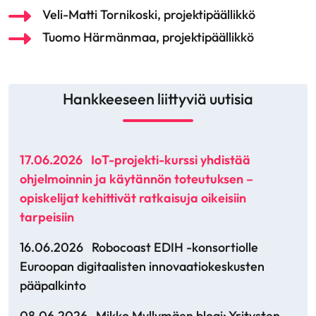
Veli-Matti Tornikoski, projektipäällikkö
Tuomo Härmänmaa, projektipäällikkö
Hankkeeseen liittyviä uutisia
17.06.2026
IoT-projekti-kurssi yhdistää
ohjelmoinnin ja käytännön toteutuksen –
opiskelijat kehittivät ratkaisuja oikeisiin
tarpeisiin
16.06.2026
Robocoast EDIH -konsortiolle
Euroopan digitaalisten innovaatiokeskusten
pääpalkinto
08.06.2026
Mikko Myllymäen blogi: Yritysten