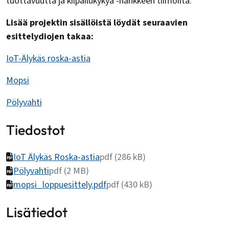
tuottavuutta ja kilpailukykyä -hankkeen tiimoilta.
Lisää projektin sisällöistä löydät seuraavien
esittelydiojen takaa:
IoT-Älykäs roska-astia
Mopsi
Pölyvahti
Tiedostot
IoT Älykäs Roska-astia
pdf (286 kB)
Pölyvahti
pdf (2 MB)
mopsi_loppuesittely.pdf
pdf (430 kB)
Lisätiedot