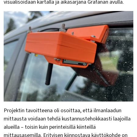
visualisoidaan kartalla ja aikasarjana Grafanan avulla.
Projektin tavoitteena oli osoittaa, että ilmanlaadun
mittausta voidaan tehdä kustannustehokkaasti laajoilla
alueilla – toisin kuin perinteisillä kiinteillä
mittausasemilla. Erityisen kiinnostava käyttökohde on