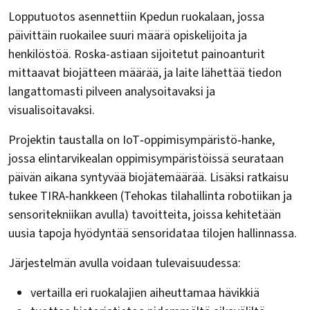
Lopputuotos asennettiin Kpedun ruokalaan, jossa
päivittäin ruokailee suuri määrä opiskelijoita ja
henkilöstöä. Roska-astiaan sijoitetut painoanturit
mittaavat biojätteen määrää, ja laite lähettää tiedon
langattomasti pilveen analysoitavaksi ja
visualisoitavaksi.
Projektin taustalla on IoT‑oppimisympäristö‑hanke,
jossa elintarvikealan oppimisympäristöissä seurataan
päivän aikana syntyvää biojätemäärää. Lisäksi ratkaisu
tukee TIRA‑hankkeen (Tehokas tilahallinta robotiikan ja
sensoritekniikan avulla) tavoitteita, joissa kehitetään
uusia tapoja hyödyntää sensoridataa tilojen hallinnassa.
Järjestelmän avulla voidaan tulevaisuudessa:
vertailla eri ruokalajien aiheuttamaa hävikkiä