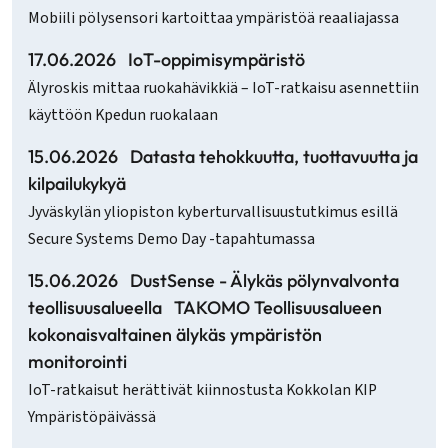
Mobiili pölysensori kartoittaa ympäristöä reaaliajassa
17.06.2026
IoT-oppimisympäristö
Älyroskis mittaa ruokahävikkiä – IoT-ratkaisu asennettiin
käyttöön Kpedun ruokalaan
15.06.2026
Datasta tehokkuutta, tuottavuutta ja
kilpailukykyä
Jyväskylän yliopiston kyberturvallisuustutkimus esillä
Secure Systems Demo Day -tapahtumassa
15.06.2026
DustSense - Älykäs pölynvalvonta
teollisuusalueella
TAKOMO Teollisuusalueen
kokonaisvaltainen älykäs ympäristön
monitorointi
IoT-ratkaisut herättivät kiinnostusta Kokkolan KIP
Ympäristöpäivässä