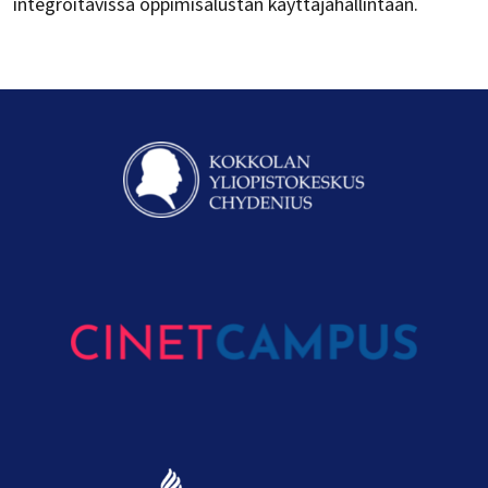
integroitavissa oppimisalustan käyttäjähallintaan.