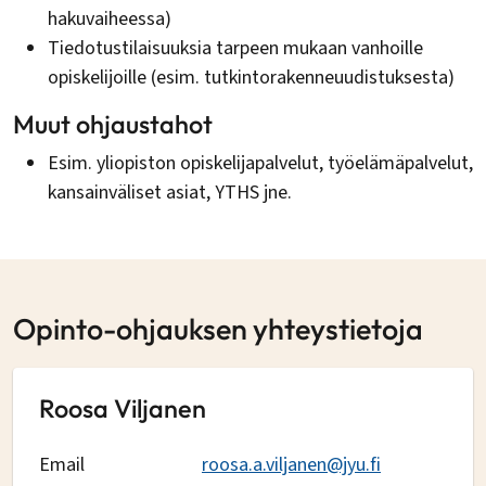
hakuvaiheessa)
Tiedotustilaisuuksia tarpeen mukaan vanhoille
opiskelijoille (esim. tutkintorakenneuudistuksesta)
Muut ohjaustahot
Esim. yliopiston opiskelijapalvelut, työelämäpalvelut,
kansainväliset asiat, YTHS jne.
Opinto-ohjauksen yhteystietoja
Roosa Viljanen
Email
roosa.a.viljanen@jyu.fi