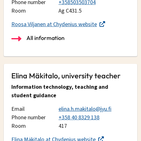
Phone number
+358503503704
Room
Ag C431.5
Roosa Viljanen at Chydenius website
All information
Elina Mäkitalo, university teacher
Information technology, teaching and
student guidance
Email
elina.h.makitalo@jyu.fi
Phone number
+358 40 8329 138
Room
417
Elina Mäkitalo at Chydenius website