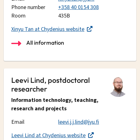
Phone number
+358 40 0154 308
Room
435B
Xinyu Tan at Chydenius website
All information
Leevi Lind, postdoctoral
researcher
Information technology, teaching,
research and projects
Email
leevi.j.j.lind@jyu.fi
Leevi Lind at Chydenius website