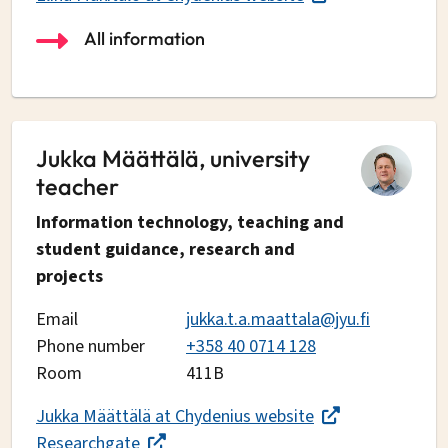
All information
Jukka Määttälä, university
teacher
Information technology, teaching and
student guidance, research and
projects
Email
jukka.t.a.maattala@jyu.fi
Phone number
+358 40 0714 128
Room
411B
Jukka Määttälä at Chydenius website
Researchgate